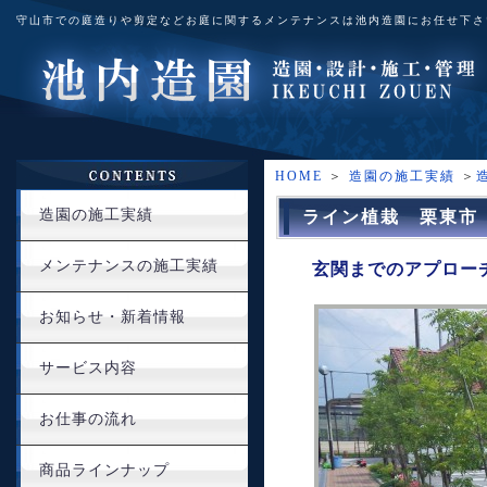
守山市での庭造りや剪定などお庭に関するメンテナンスは池内造園にお任せ下さ
HOME
＞
造園の施工実績
＞
造園の施工実績
ライン植栽 栗東市
メンテナンスの施工実績
玄関までのアプロー
お知らせ・新着情報
サービス内容
お仕事の流れ
商品ラインナップ