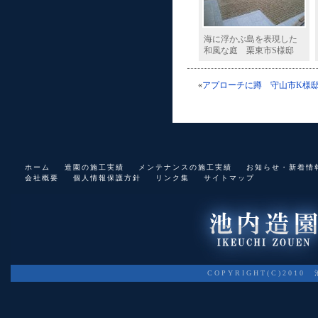
海に浮かぶ島を表現した
和風な庭 栗東市S様邸
«
アプローチに蹲 守山市K様
ホーム
造園の施工実績
メンテナンスの施工実績
お知らせ・新着情
会社概要
個人情報保護方針
リンク集
サイトマップ
COPYRIGHT(C)2010