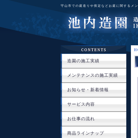
守山市での庭造りや剪定などお庭に関するメ
H
造園の施工実績
メンテナンスの施工実績
お知らせ・新着情報
サービス内容
お仕事の流れ
商品ラインナップ