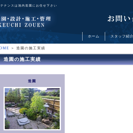
ンテナンスは池内造園にお任せ下さい
ホーム
スタッフ紹
OME
＞ 造園の施工実績
造園の施工実績
造園