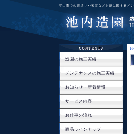
守山市での庭造りや剪定などお庭に関するメ
H
造園の施工実績
メンテナンスの施工実績
お知らせ・新着情報
サービス内容
お仕事の流れ
商品ラインナップ