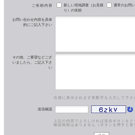
新しい現地調査（お見積
通常のお問
ご依頼内容
り）の依頼
お問い合わせ内容を具体
的にご記入下さい
その他、ご要望などござ
いましたら、ご記入下さ
い
右側に表示されます英数字を入力して下さ
送信確認
上記の内容でよろしければ送信ボタンをク
確認画面はありません（ボタンを押すと直